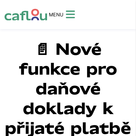
MENU
📄 Nové
funkce pro
daňové
doklady k
přijaté platbě