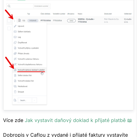
Více zde
Jak vystavit daňový doklad k přijaté platbě 📖
Dobropis v Caflou z vydané i přijaté faktury vystavíte