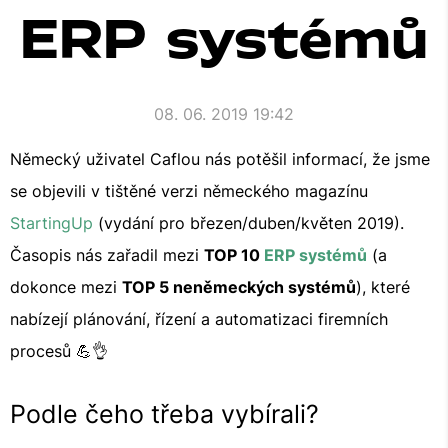
ERP systémů
08. 06. 2019 19:42
Německý uživatel Caflou nás potěšil informací, že jsme
se objevili v tištěné verzi německého magazínu
StartingUp
(vydání pro březen/duben/květen 2019).
Časopis nás zařadil mezi
TOP 10
ERP systémů
(a
dokonce mezi
TOP 5 neněmeckých systémů
), které
nabízejí plánování, řízení a automatizaci firemních
procesů 💪👌
Podle čeho třeba vybírali?