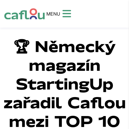
MENU
️🏆 Německý
magazín
StartingUp
zařadil Caflou
mezi TOP 10