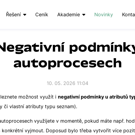
Řešení
Ceník
Akademie
Novinky
Konta
Negativní podmínk
autoprocesech
10. 05. 2026 11:04
leznete možnost využít i
negativní podmínky u atributů t
ity či vlastní atributy typu seznam).
autoprocesech využijete v momentě, pokud máte např. hodn
 konkrétní vyjmout. Doposud bylo třeba vytvořit více pozi