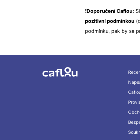
❗
Doporučení Caflou:
Si
pozitivní podmínkou
(o
podmínku, pak by se p
Rece
Napsa
Caflo
Provi
Obch
Bezp
Souk