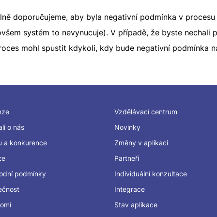
lně doporučujeme, aby byla negativní podmínka v proces
všem systém to nevynucuje). V případě, že byste nechali 
roces mohl spustit kdykoli, kdy bude negativní podmínka 
nze
Vzdělávací centrum
li o nás
Novinky
u a konkurence
Změny v aplikaci
ze
Partneři
odní podmínky
Individuální konzultace
ečnost
Integrace
romí
Stav aplikace