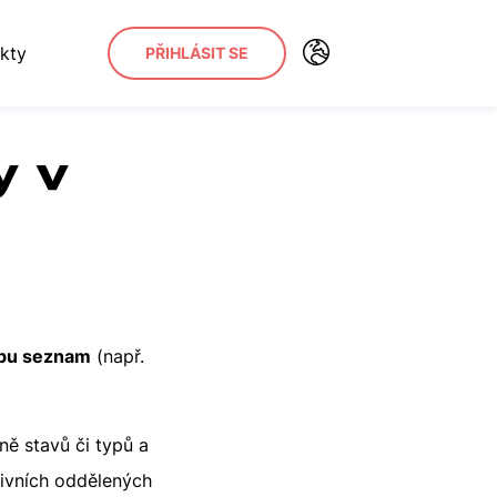
kty
PŘIHLÁSIT SE
y v
ypu seznam
(např.
ě stavů či typů a
tivních oddělených