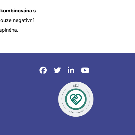
u
kombinována s
pouze negativní
naplněna.