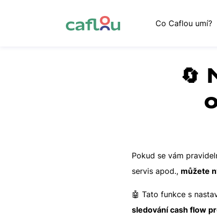
Co Caflou umí?
🔄 
o
Pokud se vám pravideln
servis apod.,
můžete ny
🤖 Tato funkce s nasta
sledování cash flow pr