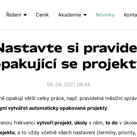
Řešení
Ceník
Akademie
Novinky
Konta
Nastavte si pravid
pakující se projek
06. 04. 2021 08:44
ě opakují větší celky práce, např. pravidelná měsíční sprá
ní vytvářet automaticky opakované projekty
.
venou frekvencí
vytvoří projekt
,
úkoly
v něm,
to do
v úkole
ojektu
, a to vždy včetně všech nastavení (termíny, priority