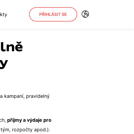
kty
PŘIHLÁSIT SE
elně
ty
va kampaní, pravidelný
ch,
příjmy a výdaje pro
, tým, rozpočty apod.).