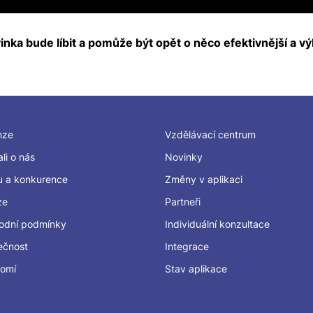
nka bude líbit a pomůže být opět o něco efektivnější a vý
nze
Vzdělávací centrum
li o nás
Novinky
u a konkurence
Změny v aplikaci
ze
Partneři
odní podmínky
Individuální konzultace
ečnost
Integrace
romí
Stav aplikace