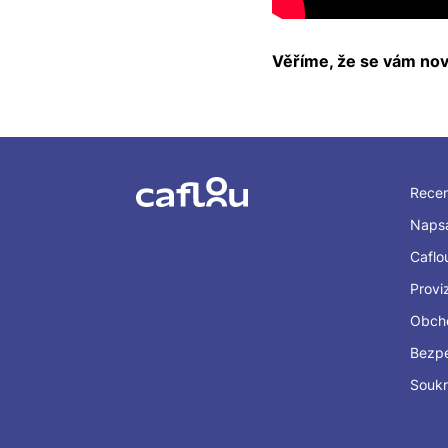
Věříme, že se vám novi
Rece
Napsa
Caflo
Provi
Obch
Bezp
Souk