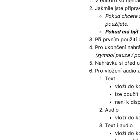
V editoru komentář
Jakmile jste připra
Pokud chcete zp
použijete.
Pokud má být a
Při prvním použití
Pro ukončení nahrá
(symbol pauza / po
Nahrávku si před u
Pro vložení audio 
Text
vloží do 
lze použít
není k dis
Audio
vloží do k
Text i audio
vloží do k