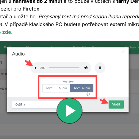
 jen
u nahrávek do 2 minut
a to pouze v účtech s
tarify Del
pozici pro Firefox
tář a uložte ho.
Přepsaný text má před sebou ikonu reprodu
a.
V případě klasického PC budete potřebovat externí mikro
e zde
.