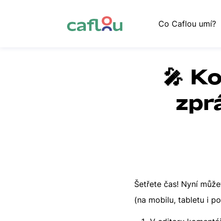
Co Caflou umí?
🎤 K
zpr
Šetřete čas! Nyní můž
(na mobilu, tabletu i 