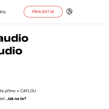
kty
PŘIHLÁSIT SE
audio
udio
jete přímo v CAFLOU
ext.
Jak na to?