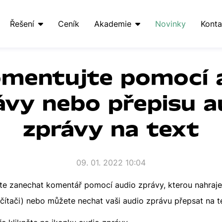
Řešení
Ceník
Akademie
Novinky
Konta
omentujte pomocí 
ávy nebo přepisu a
zprávy na text
09. 01. 2022 10:04
ete zanechat komentář pomocí audio zprávy, kterou nahra
počítači) nebo můžete nechat vaši audio zprávu přepsat na t