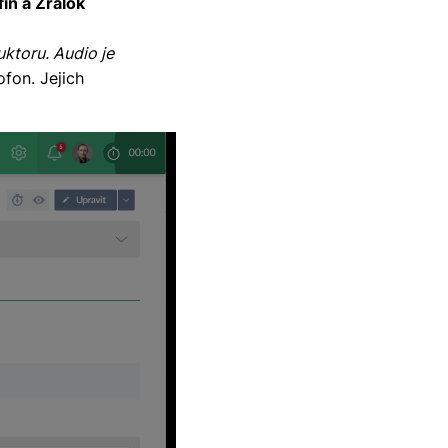
fín a Žralok
ktoru. Audio je
fon. Jejich