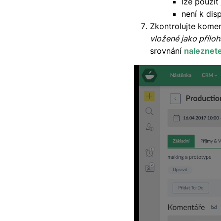
lze použít
není k dis
Zkontrolujte komen
vložené jako příloh
srovnání
naleznet