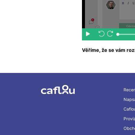
Věříme, že se vám rozš
Rece
Napsa
Caflo
Provi
Obch