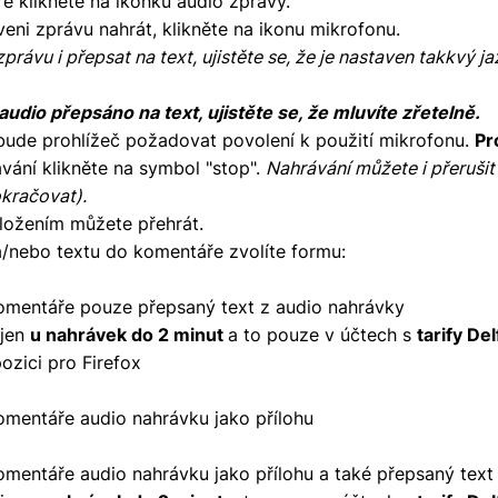
e klikněte na ikonku audio zprávy.
veni zprávu nahrát, klikněte na ikonu mikrofonu.
rávu i přepsat na text, ujistěte se, že je nastaven takkvý ja
udio přepsáno na text, ujistěte se, že mluvíte zřetelně.
 bude prohlížeč požadovat povolení k použití mikrofonu.
Pr
vání klikněte na symbol "stop".
Nahrávání můžete i přerušit
kračovat).
ložením můžete přehrát.
a/nebo textu do komentáře zvolíte formu:
komentáře pouze přepsaný text z audio nahrávky
 jen
u nahrávek do 2 minut
a to pouze v účtech s
tarify Del
pozici pro Firefox
omentáře audio nahrávku jako přílohu
omentáře audio nahrávku jako přílohu a také přepsaný text