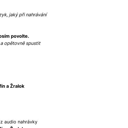
zyk, jaký při nahrávání
osím povolte.
 a opětovně spustit
fín a Žralok
 z audio nahrávky