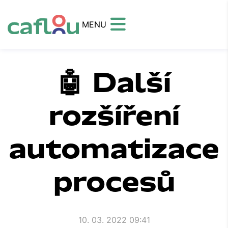
MENU
🤖 Další
rozšíření
automatizace
procesů
10. 03. 2022 09:41