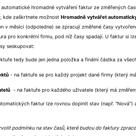
 automatické hromadné vytváření faktur ze změřených časů
y, kde zaškrtnete možnost
Hromadně vytvářet automatick
en v měsíci (odpoledne) se zpracují změřené časy vytvořen
ura pro konkrétní firmu, pod níž časy spadají. U faktur si lz
sy seskupovat:
aktuře tedy bude jen jedna položka a finální částka za vše
ektů
- na faktuře se pro každý projekt dané firmy (který m
atelů
- na faktuře pro každého uživatele (který má změřen
omatických faktur lze rovnou doplnit stav (např. "Nová") a 
volit podmínku na stav časů, které budou do faktury zpraco