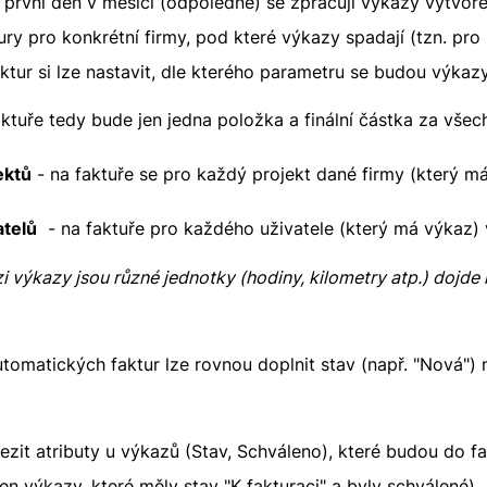
 první den v měsíci (odpoledne) se zpracují výkazy vytvoř
tury pro konkrétní firmy, pod které výkazy spadají (tzn. pr
aktur si lze nastavit, dle kterého parametru se budou výkaz
aktuře tedy bude jen jedna položka a finální částka za vše
ektů
- na faktuře se pro každý projekt dané firmy (který má
atelů
- na faktuře pro každého uživatele (který má výkaz) 
 výkazy jsou různé jednotky (hodiny, kilometry atp.) dojde k
tomatických faktur lze rovnou doplnit stav (např. "Nová") n
it atributy u výkazů (Stav, Schváleno), které budou do f
en výkazy, které měly stav "K fakturaci" a byly schválené).