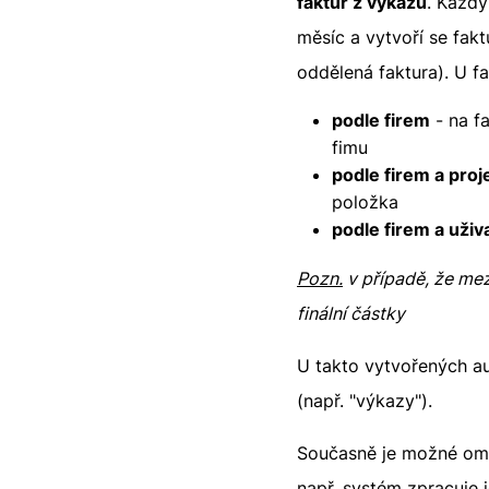
faktur z výkazů
. Každý
měsíc a vytvoří se fak
oddělená faktura). U f
podle firem
- na f
fimu
podle firem a proj
položka
podle firem a uživ
Pozn.
v případě, že mezi
finální částky
U takto vytvořených au
(např. "výkazy").
Současně je možné omez
např. systém zpracuje j