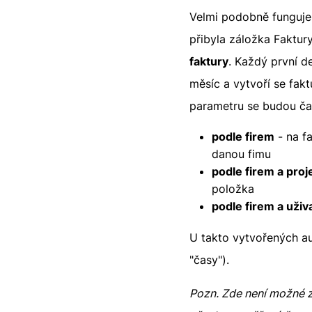
Velmi podobně funguje
přibyla záložka Faktur
faktury
. Každý první d
měsíc a vytvoří se fakt
parametru se budou ča
podle firem
- na f
danou fimu
podle firem a proj
položka
podle firem a uživ
U takto vytvořených aut
"časy").
Pozn. Zde není možné z