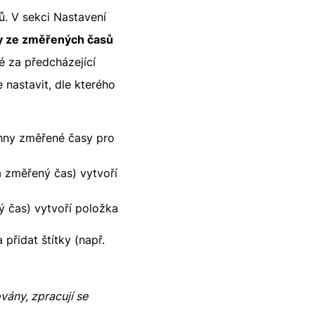
. V sekci Nastavení
y ze změřených časů
é za předcházející
e nastavit, dle kterého
chny změřené časy pro
á změřený čas) vytvoří
ý čas) vytvoří položka
přidat štítky (např.
vány, zpracují se