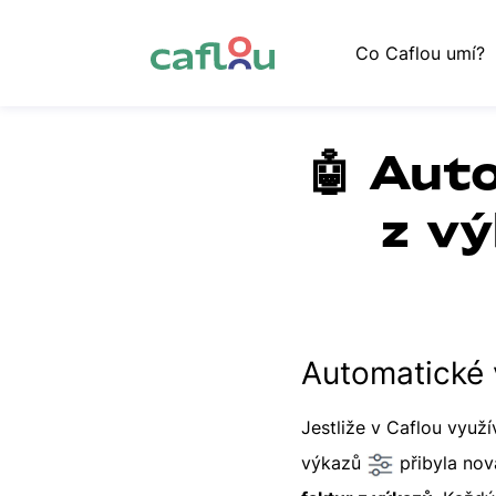
Co Caflou umí?
🤖 Aut
z v
Automatické 
Jestliže v Caflou využ
výkazů
přibyla nov