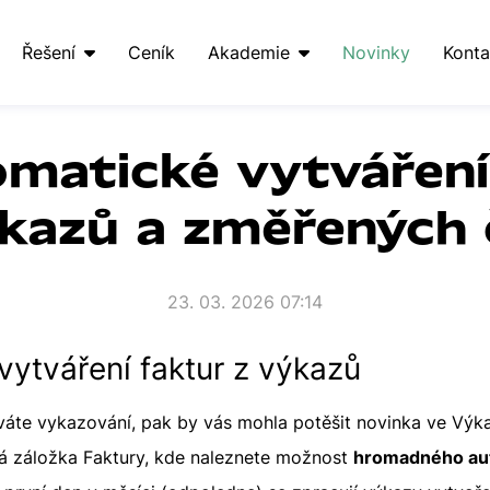
Řešení
Ceník
Akademie
Novinky
Konta
omatické vytváření
ýkazů a změřených 
23. 03. 2026 07:14
vytváření faktur z výkazů
íváte vykazování, pak by vás mohla potěšit novinka ve Výk
á záložka Faktury, kde naleznete možnost
hromadného aut