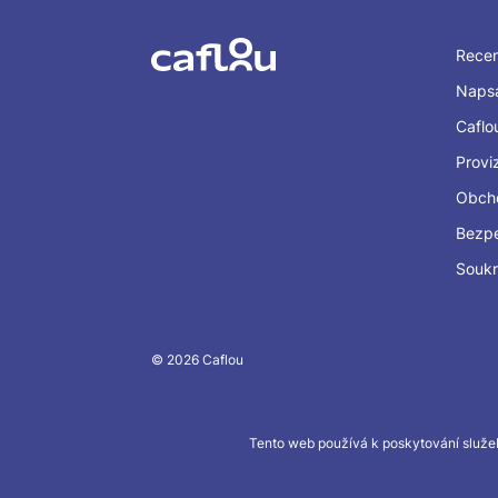
Rece
Napsa
Caflo
Provi
Obch
Bezp
Souk
© 2026 Caflou
Tento web používá k poskytování služeb