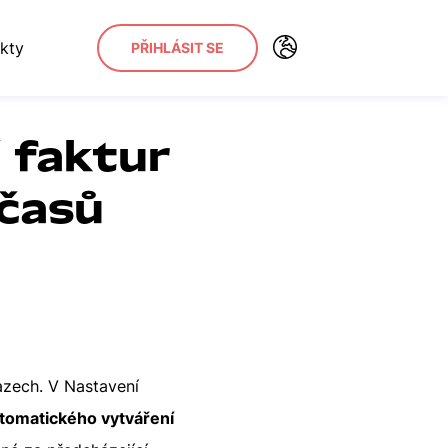
kty
PŘIHLÁSIT SE
 faktur
časů
azech. V Nastavení
omatického vytváření