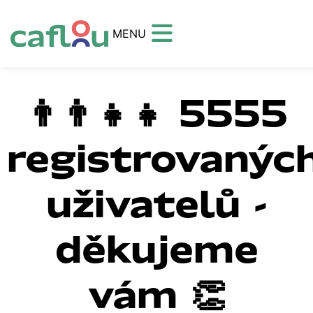
MENU
👨‍👨‍👧‍👧 5555
registrovanýc
uživatelů -
děkujeme
vám 👏