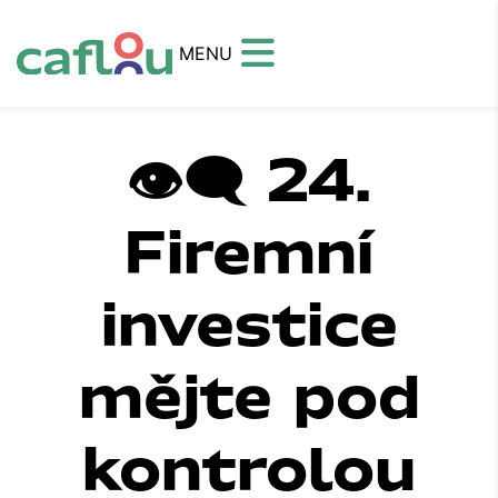
MENU
👁️‍🗨️ 24.
Firemní
investice
mějte pod
kontrolou