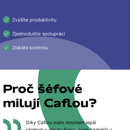
Zvýšíte produktivitu
Zjednodušíte spolupráci
Získáte kontrolu
Proč šéfové
milují Caflou?
Díky Caflou mám mnohem lepší
přehled o chodu firmy. Jsem klidnější a